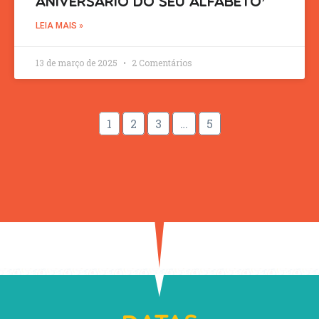
Aniversário do Seu Alfabeto’
LEIA MAIS »
13 de março de 2025
2 Comentários
1
2
3
…
5