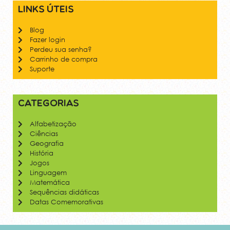
Links úteis
Blog
Fazer login
Perdeu sua senha?
Carrinho de compra
Suporte
Categorias
Alfabetização
Ciências
Geografia
História
Jogos
Linguagem
Matemática
Sequências didáticas
Datas Comemorativas