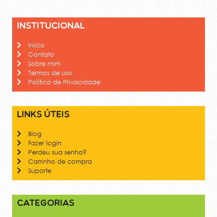
Institucional
Início
Contato
Sobre mim
Termos de uso
Política de Privacidade
Links úteis
Blog
Fazer login
Perdeu sua senha?
Carrinho de compra
Suporte
Categorias