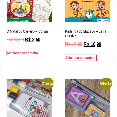
O Natal do Carteiro – Colorir
Parlenda do Macaco – Letra
Cursiva
R$
12,99
R$
8,50
R$
15,00
R$
10,90
Adicionar ao carrinho
Adicionar ao carrinho
Oferta!
Oferta!