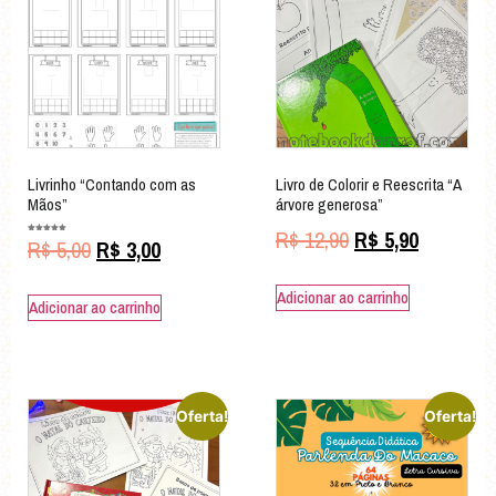
Livrinho “Contando com as
Livro de Colorir e Reescrita “A
Mãos”
árvore generosa”
R$
12,90
R$
5,90
Avaliação
R$
5,00
R$
3,00
5.00
de 5
Adicionar ao carrinho
Adicionar ao carrinho
Oferta!
Oferta!