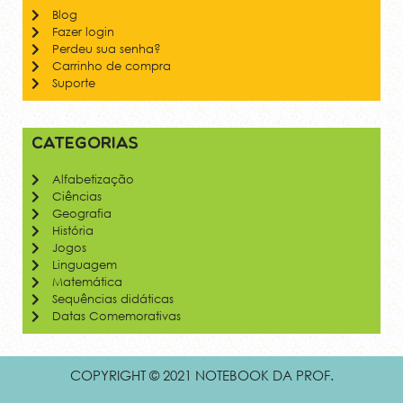
Blog
Fazer login
Perdeu sua senha?
Carrinho de compra
Suporte
Categorias
Alfabetização
Ciências
Geografia
História
Jogos
Linguagem
Matemática
Sequências didáticas
Datas Comemorativas
COPYRIGHT © 2021 NOTEBOOK DA PROF.