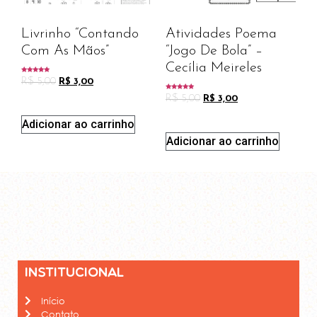
Livrinho “Contando
Atividades Poema
Com As Mãos”
“Jogo De Bola” –
Cecília Meireles
Avaliação
R$
5,00
R$
3,00
5.00
de 5
Avaliação
R$
5,00
R$
3,00
5.00
de 5
Adicionar ao carrinho
Adicionar ao carrinho
Institucional
Início
Contato