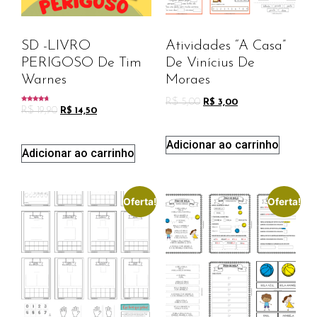
SD -LIVRO
Atividades “A Casa”
PERIGOSO De Tim
De Vinícius De
Warnes
Moraes
R$
5,00
R$
3,00
Avaliação
R$
19,90
R$
14,50
4.42
de 5
Adicionar ao carrinho
Adicionar ao carrinho
Oferta!
Oferta!