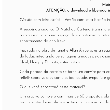
Mais
ATENÇÃO: o download é liberado 
(Versão com letra Script + Versão com letra Bastão in
A sequência didática O Natal do Carteiro é um materi
a sala de aula em um espaço de encantamento, leitura s
encerramento do ano letivo.
Inspirada na obra de Janet e Allan Ahlberg, esta seq
de fadas, integrando personagens amados pelas cria
Noel, Humpty Dumpty, entre outros.
Cada parada do carteiro se torna um convite para explo
refletir sobre valores como solidariedade, empatia e g
O que você encontrará neste material?
Um arquivo completo com mais de 60 propostas, abrang
textual e atividades afetivas — tudo com a identidade v