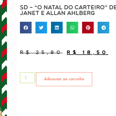
SD – “O Natal do Carteiro” d
Janet e Allan Ahlberg
R$
25,90
R$
18,50
Adicionar ao carrinho