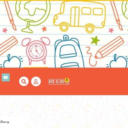
0
R$
0,00
hlberg