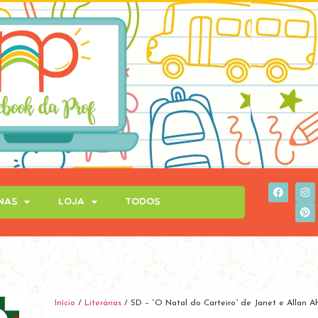
inas
Loja
Todos
Início
/
Literárias
/ SD – “O Natal do Carteiro” de Janet e Allan A