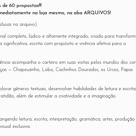
 de 60 propostas!!!
imediatamente na loja mesmo, na aba ARQUIVOS!
clusas no arquivo)
al completo, lúdico e altamente integrado, criado para transform
ignificativa, escrita com propósito e vivência afetiva para o
uência acompanha o carteiro em suas visitas pelos mundos dos co
nças — Chapeuzinho, Lobo, Cachinhos Dourados, os Ursos, Papai
rar gêneros textuais, desenvolver habilidades de leitura e escrita
ratidão, além de estimular a criatividade e a imaginação.
endo leitura, escrita, interpretação, gramática, artes, produção
isual exclusiva.