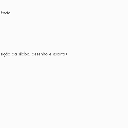
uência
osição da sílaba, desenho e escrita)