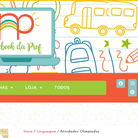
inas
Loja
Todos
Início
/
Linguagem
/ Atividades Olimpíadas