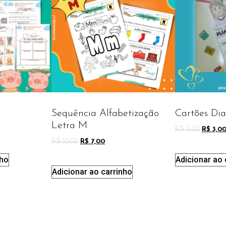
Sequência Alfabetização
Cartões Di
Letra M
R$
5,00
R$
3,0
R$
10,00
R$
7,00
nho
Adicionar ao 
Adicionar ao carrinho