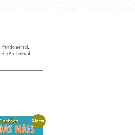
o Fundamental
,
odução Textual
,
Oferta!