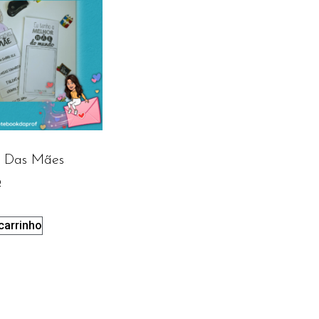
a Das Mães
0
carrinho