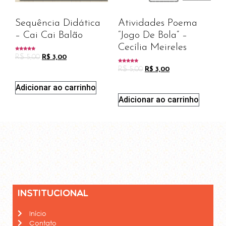
Sequência Didática
Atividades Poema
– Cai Cai Balão
“Jogo De Bola” –
Cecília Meireles
Avaliação
R$
5,00
R$
3,00
5.00
de 5
Avaliação
R$
5,00
R$
3,00
5.00
de 5
Adicionar ao carrinho
Adicionar ao carrinho
Institucional
Início
Contato