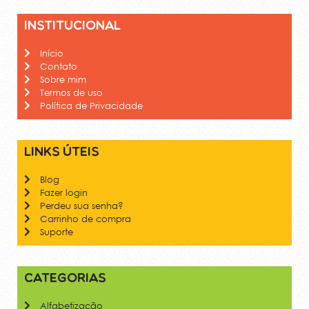
Institucional
Início
Contato
Sobre mim
Termos de uso
Política de Privacidade
Links úteis
Blog
Fazer login
Perdeu sua senha?
Carrinho de compra
Suporte
Categorias
Alfabetização