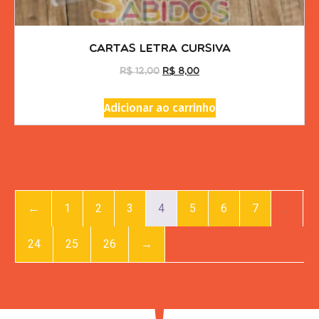
Cartas Letra Cursiva
R$
12,00
R$
8,00
Adicionar ao carrinho
←
1
2
3
4
5
6
7
…
24
25
26
→