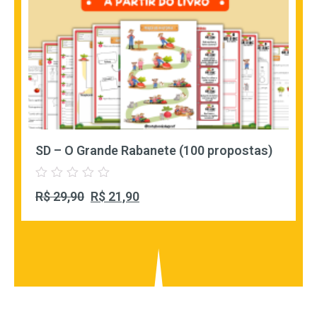
SD – O Grande Rabanete (100 propostas)
Avaliação
R$
29,90
R$
21,90
0
de
5