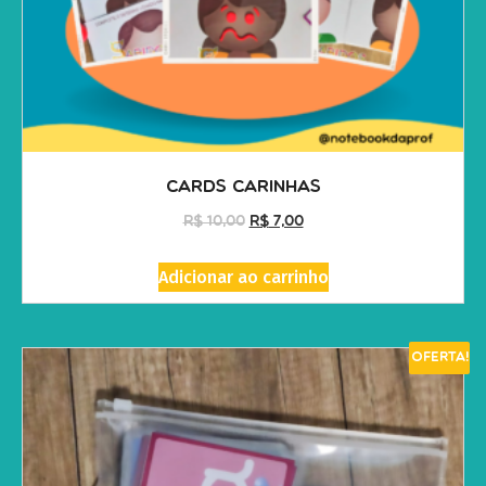
Cards Carinhas
R$
10,00
R$
7,00
Adicionar ao carrinho
Oferta!