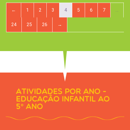
←
1
2
3
4
5
6
7
…
24
25
26
→
Atividades por ano -
Educação infantil ao
5° ano