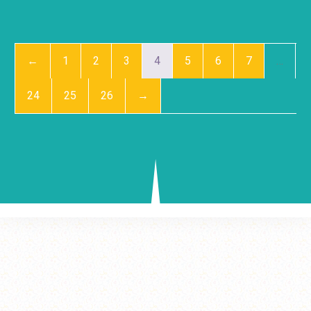
←
1
2
3
4
5
6
7
…
24
25
26
→