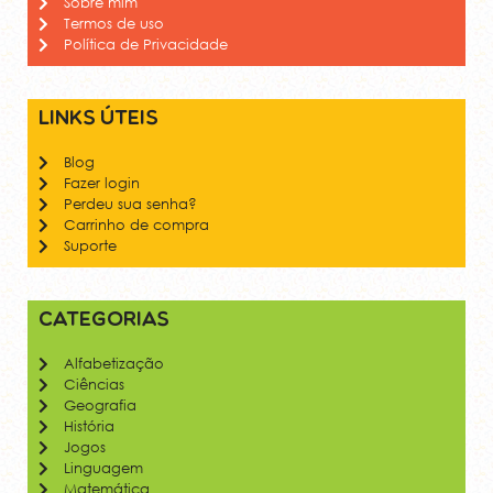
Sobre mim
Termos de uso
Política de Privacidade
Links úteis
Blog
Fazer login
Perdeu sua senha?
Carrinho de compra
Suporte
Categorias
Alfabetização
Ciências
Geografia
História
Jogos
Linguagem
Matemática