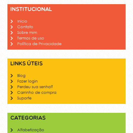
Institucional
Início
Contato
Sobre mim
Termos de uso
Política de Privacidade
Links úteis
Blog
Fazer login
Perdeu sua senha?
Carrinho de compra
Suporte
Categorias
Alfabetização