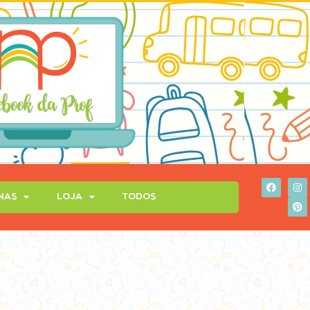
inas
Loja
Todos