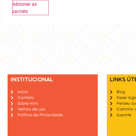
Adicionar ao
carrinho
Institucional
Links út
Início
Blog
Contato
Fazer logi
Sobre mim
Perdeu s
Termos de uso
Carrinho
Política de Privacidade
Suporte