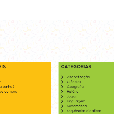
eis
Categorias
Alfabetização
n
Ciências
ua senha?
Geografia
 de compra
História
Jogos
Linguagem
Matemática
Sequências didáticas