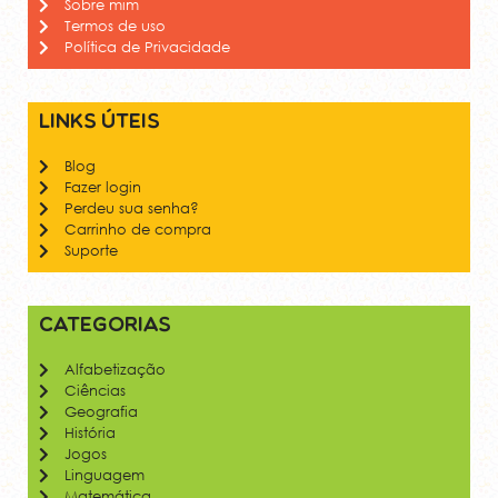
Sobre mim
Termos de uso
Política de Privacidade
Links úteis
Blog
Fazer login
Perdeu sua senha?
Carrinho de compra
Suporte
Categorias
Alfabetização
Ciências
Geografia
História
Jogos
Linguagem
Matemática